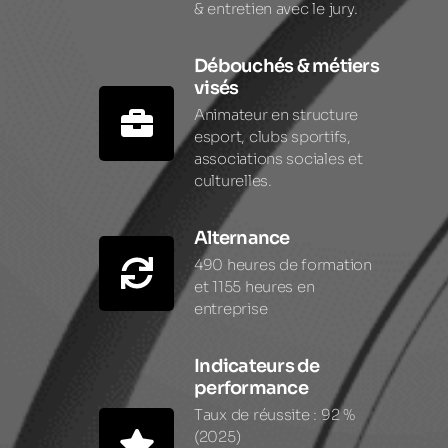
& entretien avec le jury.
Débouchés & métiers
visés
Animateur en structure
esport, clubs sportifs,
associations sociales et
culturelles.
Alternance
490 heures de formation
et 1155 heures en
entreprise
Indicateurs de
performance
Taux de réussite : 92 %
(2025)