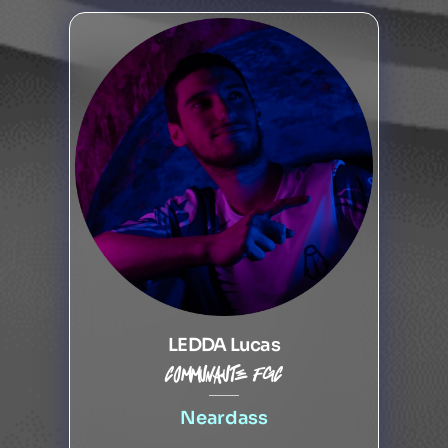
LEDDA Lucas
communauté fgc
Neardass