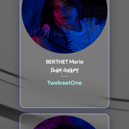
BERTHET Marie
Team graph
TwelveatOne