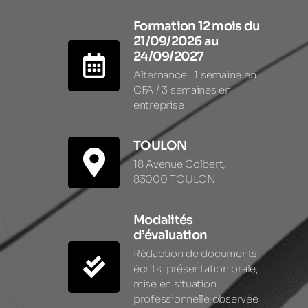
Formation 12 mois du
21/09/2026 au
24/09/2027
Alternance : 1 semaine en
CFA / 3 semaines en
entreprise
TOULON
18 Avenue Colbert,
83000 TOULON
Modalités
d’évaluation
Rédaction de documents
écrits, présentation orale,
mise en situation
professionnelle observée