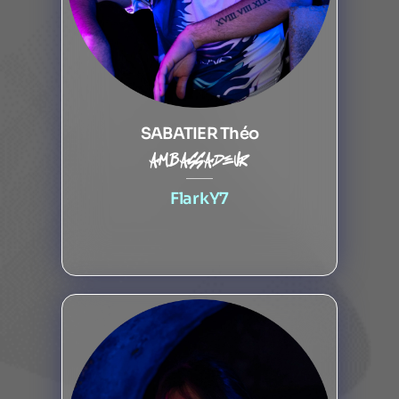
SABATIER Théo
ambassadeur
FlarkY7