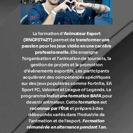
La formation d’
Animateur Esport
(RNCP37427)
permet de
transformer une
passion pour les jeux vidéo en une
carrière
professionnelle.
Elle enseigne
l’organisation et l’animation de tournois, la
gestion de projets et la promotion
d’événements esportifs. Les participants
acquièrent des compétences spécifiques
sur des jeux populaires comme Fortnite, EA
Sport FC, Valorant et League of Legends. Le
programme
inclut une formation BAFA
pour
devenir animateur. Cette
formation
est
reconnue par l’État
et prépare à des
débouchés variés dans l’industrie de
l’animation et de l’esport.
Formation
rémunérée en alternance pendant 1 an.